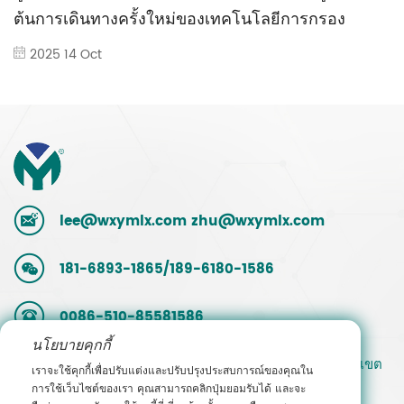
ต้นการเดินทางครั้งใหม่ของเทคโนโลยีการกรอง
2025 14 Oct
lee@wxymlx.com
zhu@wxymlx.com
181-6893-1865/189-6180-1586
0086-510-85581586
นโยบายคุกกี้
เลขที่ 9 ถนน Mengcun สวนอุตสาหกรรม Hudai เขต
เราจะใช้คุกกี้เพื่อปรับแต่งและปรับปรุงประสบการณ์ของคุณใน
Binhu อู๋ซี มณฑลเจียงซู จีน
การใช้เว็บไซต์ของเรา คุณสามารถคลิกปุ่มยอมรับได้ และจะ