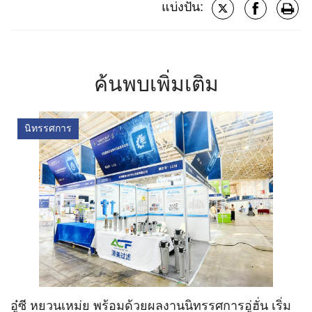
แบ่งปัน:
ค้นพบเพิ่มเติม
นิทรรศการ
อู๋ซี หยวนเหม่ย พร้อมด้วยผลงานนิทรรศการอู่ฮั่น เริ่ม