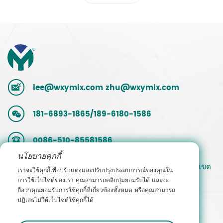
lee@wxymlx.com
zhu@wxymlx.com
181-6893-1865/189-6180-1586
0086-510-85581586
นโยบายคุกกี้
เลขที่ 9 ถนน Mengcun สวนอุตสาหกรรม Hudai เขต
เราจะใช้คุกกี้เพื่อปรับแต่งและปรับปรุงประสบการณ์ของคุณใน
Binhu อู๋ซี มณฑลเจียงซู จีน
การใช้เว็บไซต์ของเรา คุณสามารถคลิกปุ่มยอมรับได้ และจะ
ถือว่าคุณยอมรับการใช้คุกกี้ที่เกี่ยวข้องทั้งหมด หรือคุณสามารถ
ปฏิเสธไม่ให้เว็บไซต์ใช้คุกกี้ได้
ติดต่อฝ่ายขาย