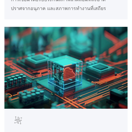
ปราศจากอนุภาค และสภาพการทำงานที่เสถียร