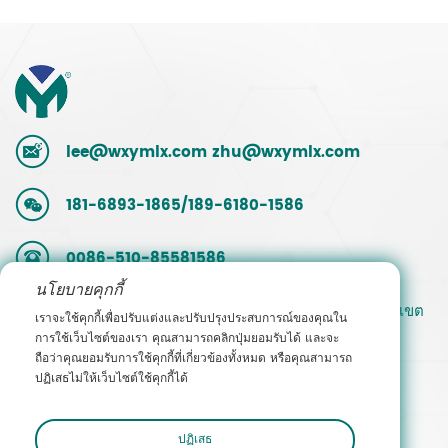
lee@wxymlx.com
zhu@wxymlx.com
181-6893-1865/189-6180-1586
0086-510-85581586
นโยบายคุกกี้
เลขที่ 9 ถนน Mengcun สวนอุตสาหกรรม Hudai เขต
เราจะใช้คุกกี้เพื่อปรับแต่งและปรับปรุงประสบการณ์ของคุณใน
Binhu อู๋ซี มณฑลเจียงซู จีน
การใช้เว็บไซต์ของเรา คุณสามารถคลิกปุ่มยอมรับได้ และจะ
ถือว่าคุณยอมรับการใช้คุกกี้ที่เกี่ยวข้องทั้งหมด หรือคุณสามารถ
ปฏิเสธไม่ให้เว็บไซต์ใช้คุกกี้ได้
ติดต่อฝ่ายขาย
ปฏิเสธ